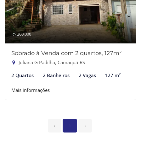
R$ 260.000
Sobrado à Venda com 2 quartos, 127m²
Juliana G Padilha, Camaquã-RS
2 Quartos
2 Banheiros
2 Vagas
127 m²
Mais informações
‹
1
›