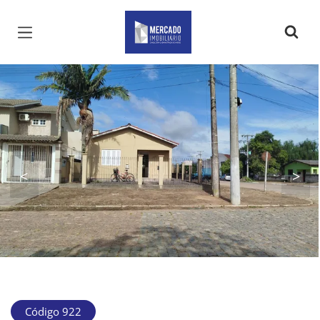
Página inicial
<
>
Código 922