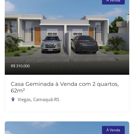
À Venda
R$ 310.000
Casa Geminada à Venda com 2 quartos,
62m²
Viegas, Camaquã-RS
À Venda