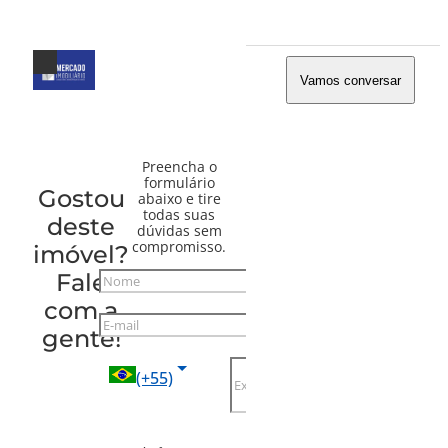
Vamos conversar
Preencha o
formulário
Gostou
abaixo e tire
todas suas
deste
dúvidas sem
compromisso.
imóvel?
Fale
Nome
com a
E-mail
gente!
Telefone
(+55)