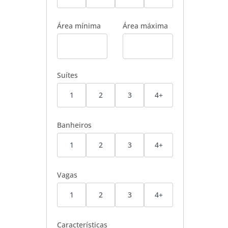
Área mínima
Área máxima
Suítes
1
2
3
4+
Banheiros
1
2
3
4+
Vagas
1
2
3
4+
Características