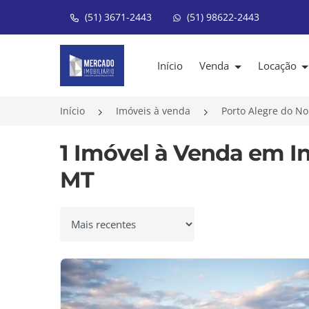
(51) 3671-2443
(51) 98622-2443
Página inicial
Início
Venda
Locação
Início
Imóveis à venda
Porto Alegre do N
1 Imóvel à Venda em In
MT
Ordenar por