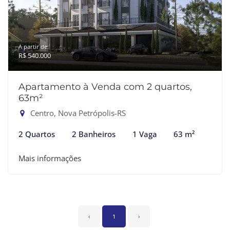
A partir de:
R$ 540.000
Apartamento à Venda com 2 quartos,
63m²
Centro, Nova Petrópolis-RS
2 Quartos
2 Banheiros
1 Vaga
63 m²
Mais informações
‹
1
›