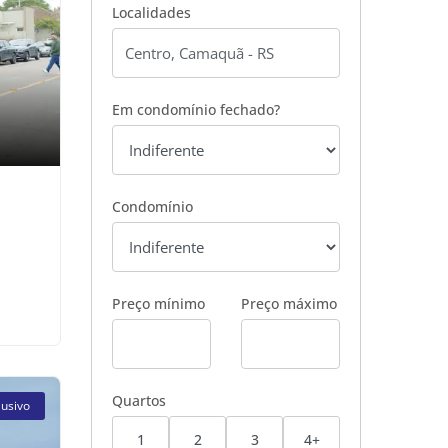
Localidades
Em condomínio fechado?
Condomínio
Preço mínimo
Preço máximo
Quartos
lusivo
1
2
3
4+