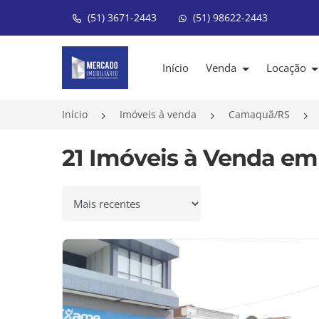
(51) 3671-2443
(51) 98622-2443
Página inicial
Início
Venda
Locação
Início
Imóveis à venda
Camaquã/RS
21 Imóveis à Venda em
Ordenar por