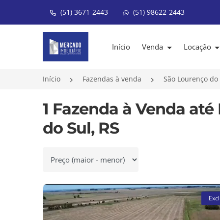
(51) 3671-2443
(51) 98622-2443
Página inicial
Início
Venda
Locação
Início
Fazendas à venda
São Lourenço do 
1 Fazenda à Venda até
do Sul, RS
Ordenar por
Excl