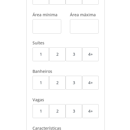
Área mínima
Área máxima
Suítes
1
2
3
4+
Banheiros
1
2
3
4+
Vagas
1
2
3
4+
Características