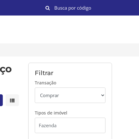
nço
Filtrar
Transação
strar resultados em grade
Mostrar resultados em lista
Tipos de imóvel