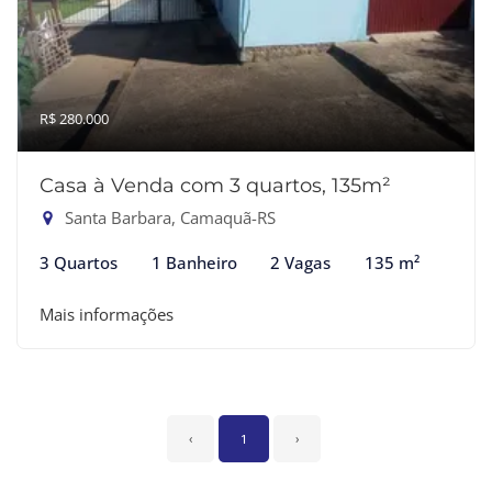
R$ 280.000
Casa à Venda com 3 quartos, 135m²
Santa Barbara, Camaquã-RS
3 Quartos
1 Banheiro
2 Vagas
135 m²
Mais informações
‹
1
›