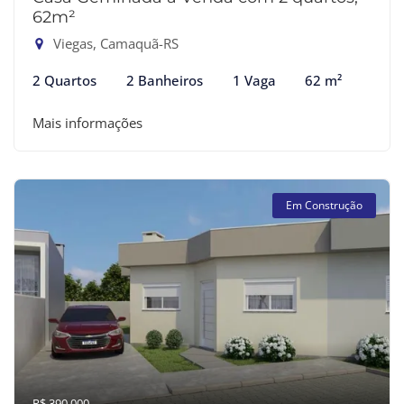
62m²
Viegas, Camaquã-RS
2 Quartos
2 Banheiros
1 Vaga
62 m²
Mais informações
Em Construção
R$ 390.000