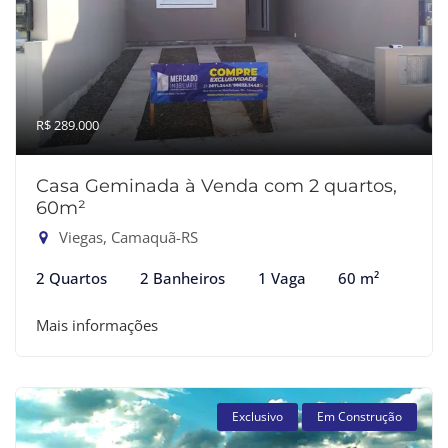
R$ 289.000
Casa Geminada à Venda com 2 quartos,
60m²
Viegas, Camaquã-RS
2 Quartos
2 Banheiros
1 Vaga
60 m²
Mais informações
Exclusivo
Em Construção