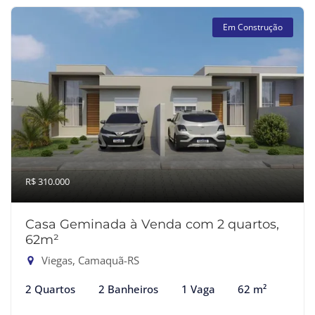
Em Construção
R$ 310.000
Casa Geminada à Venda com 2 quartos,
62m²
Viegas, Camaquã-RS
2 Quartos
2 Banheiros
1 Vaga
62 m²