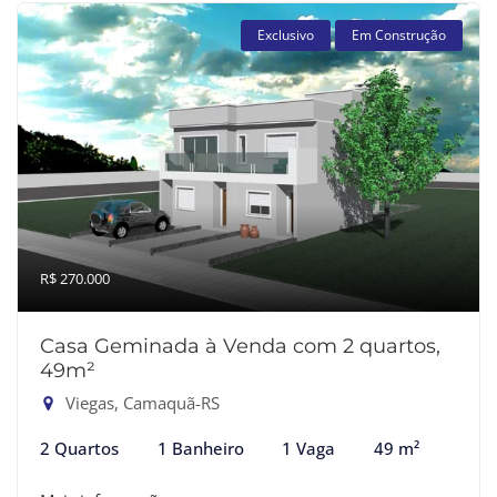
Exclusivo
Em Construção
R$ 270.000
Casa Geminada à Venda com 2 quartos,
49m²
Viegas, Camaquã-RS
2 Quartos
1 Banheiro
1 Vaga
49 m²