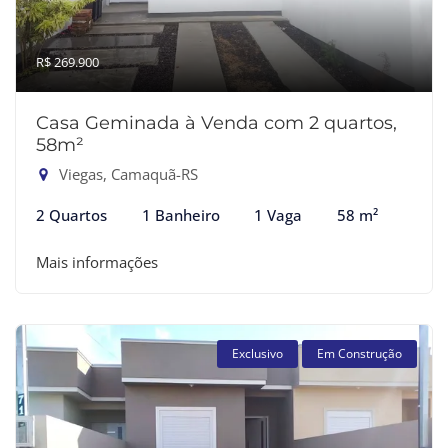
R$ 269.900
Casa Geminada à Venda com 2 quartos,
58m²
Viegas, Camaquã-RS
2 Quartos
1 Banheiro
1 Vaga
58 m²
Mais informações
Exclusivo
Em Construção