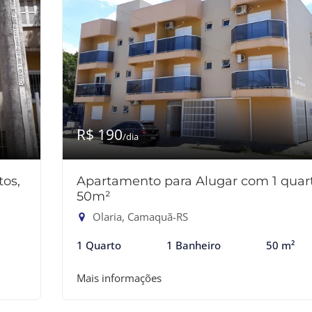
R$ 190
/dia
os,
Apartamento para Alugar com 1 quart
50m²
Olaria, Camaquã-RS
1 Quarto
1 Banheiro
50 m²
Mais informações