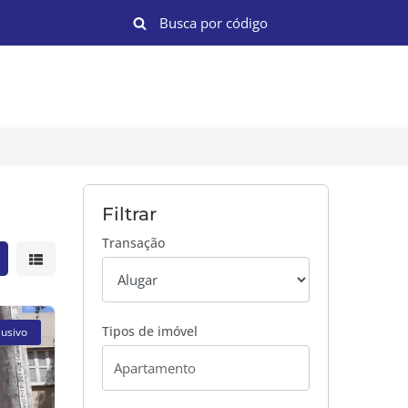
Filtrar
Transação
strar resultados em grade
Mostrar resultados em lista
Tipos de imóvel
lusivo