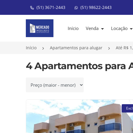
(51) 3671-2443
(51) 98622-2443
Página inicial
Início
Venda
Locação
Início
Apartamentos para alugar
Até R$ 1
4 Apartamentos para Al
Ordenar por
Excl