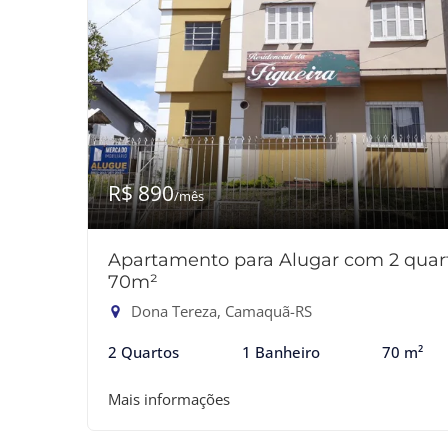
R$ 890
/mês
Apartamento para Alugar com 2 quart
70m²
Dona Tereza, Camaquã-RS
2 Quartos
1 Banheiro
70 m²
Mais informações