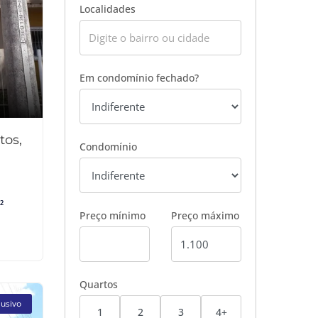
Localidades
Em condomínio fechado?
tos,
Condomínio
²
Preço mínimo
Preço máximo
Quartos
lusivo
1
2
3
4+