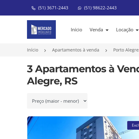
(51) 3671-2443
(51) 98622-2443
Página inicial
Início
Venda
Locação
Início
Apartamentos à venda
Porto Alegr
3 Apartamentos à Vend
Alegre, RS
Ordenar por
Excl