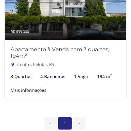
R$ 699.000
Apartamento à Venda com 3 quartos,
194m²
Centro, Pelotas-RS
3 Quartos
4 Banheiros
1 Vaga
194 m²
Mais informações
‹
1
›