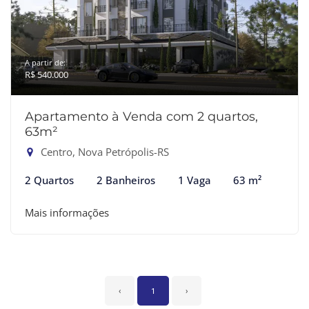
A partir de:
R$ 540.000
Apartamento à Venda com 2 quartos,
63m²
Centro, Nova Petrópolis-RS
2 Quartos
2 Banheiros
1 Vaga
63 m²
Mais informações
‹
1
›