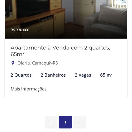
R$ 330.000
Apartamento à Venda com 2 quartos,
65m²
Olaria, Camaquã-RS
2 Quartos
2 Banheiros
2 Vagas
65 m²
Mais informações
‹
1
›