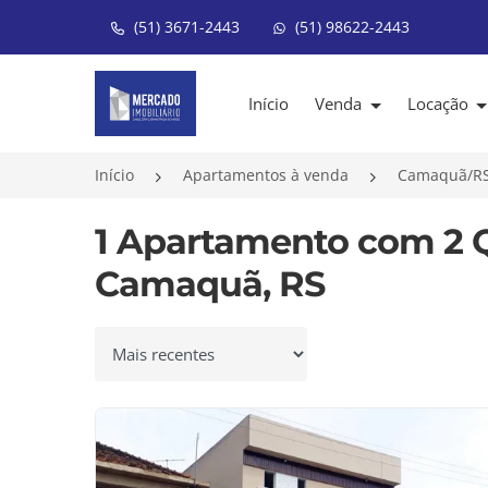
(51) 3671-2443
(51) 98622-2443
Página inicial
Início
Venda
Locação
Início
Apartamentos à venda
Camaquã/R
1 Apartamento com 2 
Camaquã, RS
Ordenar por