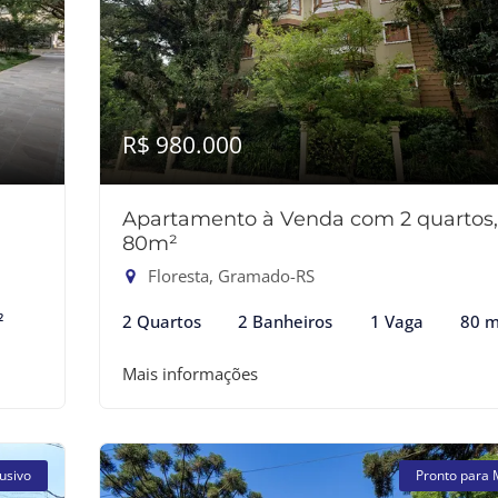
R$ 980.000
Apartamento à Venda com 2 quartos,
80m²
Floresta, Gramado-RS
²
2 Quartos
2 Banheiros
1 Vaga
80 m
Mais informações
usivo
Pronto para 