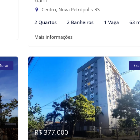
63m²
Centro, Nova Petrópolis-RS
²
2 Quartos
2 Banheiros
1 Vaga
63 m
Mais informações
Morar
Exc
R$ 377.000