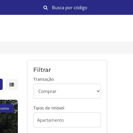
Filtrar
Transação
strar resultados em grade
Mostrar resultados em lista
Tipos de imóvel
lusivo