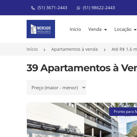
(51) 3671-2443
(51) 98622-2443
Página inicial
Início
Venda
Locação
Início
Apartamentos à venda
Até R$ 1,6 m
39 Apartamentos à Ven
Ordenar por
Pronto para 