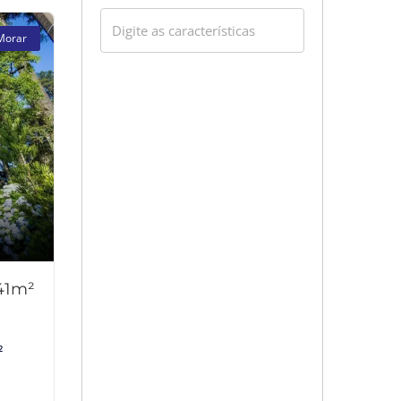
Morar
41m²
²