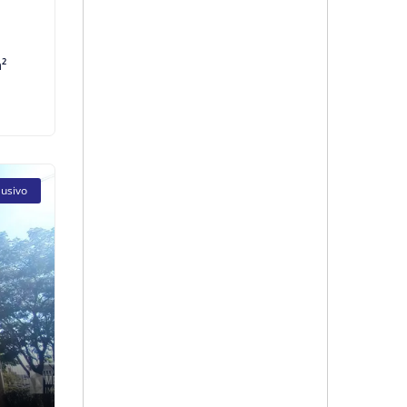
²
lusivo