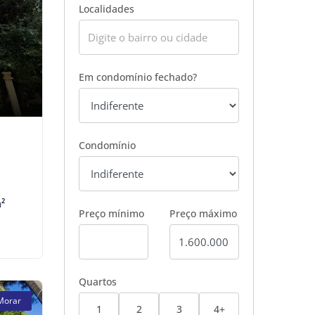
Localidades
Em condomínio fechado?
Condomínio
²
Preço mínimo
Preço máximo
Quartos
Morar
1
2
3
4+