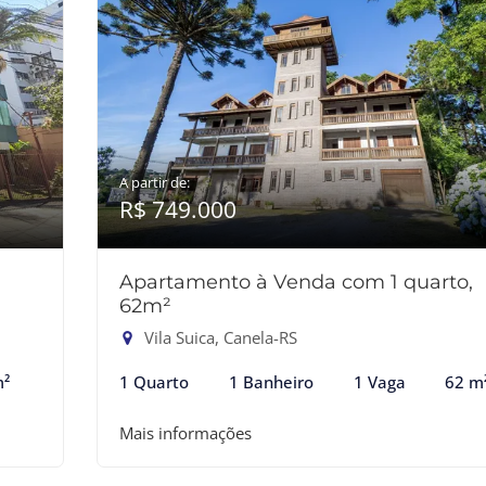
A partir de:
R$ 749.000
Apartamento à Venda com 1 quarto,
62m²
Vila Suica, Canela-RS
m²
1 Quarto
1 Banheiro
1 Vaga
62 m
Mais informações