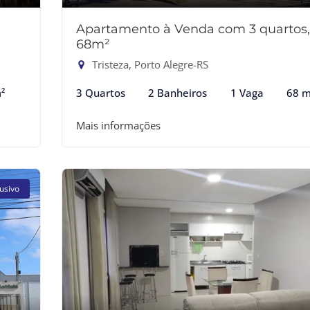
Apartamento à Venda com 3 quartos,
68m²
Tristeza, Porto Alegre-RS
²
3 Quartos
2 Banheiros
1 Vaga
68 m
Mais informações
usivo