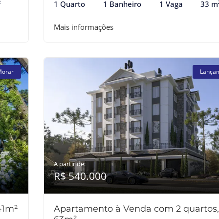
²
1 Quarto
1 Banheiro
1 Vaga
33 m
Mais informações
Morar
Lança
A partir de:
R$ 540.000
41m²
Apartamento à Venda com 2 quartos,