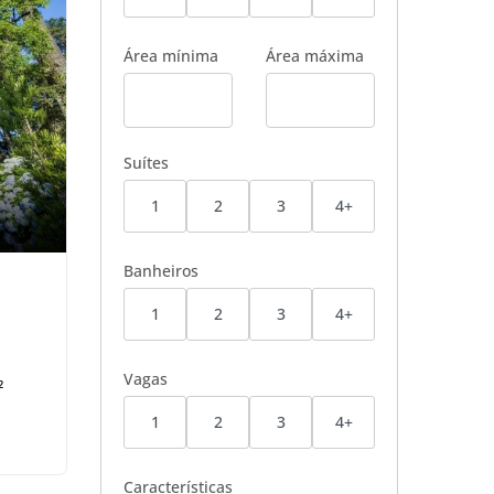
Área mínima
Área máxima
Suítes
1
2
3
4+
Banheiros
1
2
3
4+
Vagas
²
1
2
3
4+
Características