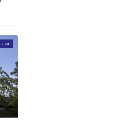
²
mento