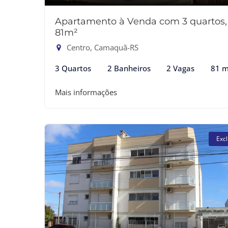
Apartamento à Venda com 3 quartos,
81m²
Centro, Camaquã-RS
3 Quartos
2 Banheiros
2 Vagas
81 m
Mais informações
Excl