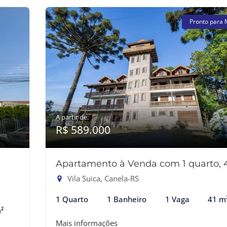
Pronto para 
A partir de:
R$ 589.000
Apartamento à Venda com 1 quarto, 
Vila Suica, Canela-RS
1 Quarto
1 Banheiro
1 Vaga
41 m
²
Mais informações